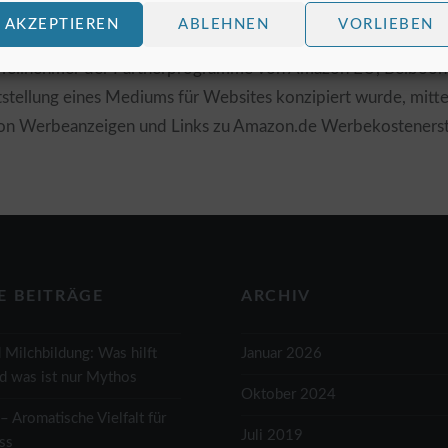
AKZEPTIEREN
ABLEHNEN
VORLIEBEN
st Teilnehmer der Partnerprogramme von Amazon EU, Belboon
tstellung eines Mediums für Websites konzipiert wurde, mitt
 von Werbeanzeigen und Links zu Amazon.de Werbekostenerst
E BEITRÄGE
ARCHIV
d Milchbildung: Was hilft
Januar 2026
nd was ist nur Mythos
Oktober 2024
– Aromatische Vielfalt für
Juli 2019
ss