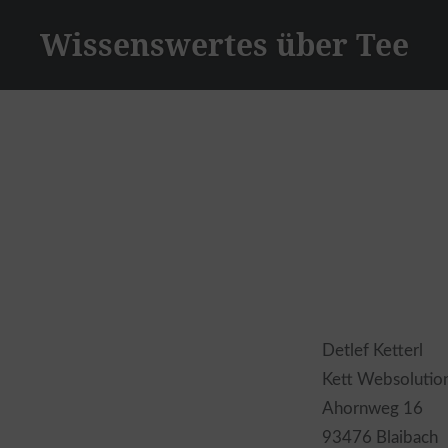
Zum
Wissenswertes über Tee
Inhalt
springen
Detlef Ketterl
Kett Websolutio
Ahornweg 16
93476 Blaibach