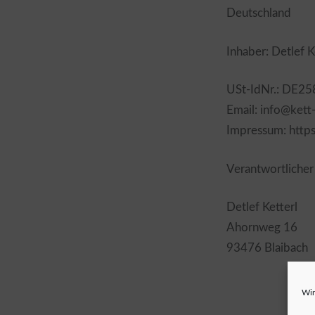
Deutschland
Inhaber: Detlef K
USt-IdNr.
: DE2
Email: info@kett
Impressum: http
Verantwortlicher 
Detlef Ketterl
Ahornweg 16
93476 Blaibach
Wir