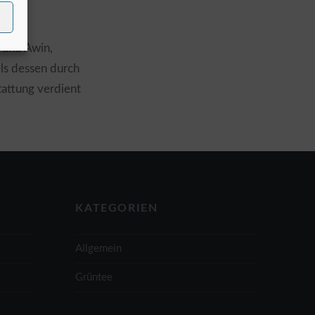
 und Awin,
els dessen durch
attung verdient
KATEGORIEN
Allgemein
Grüntee