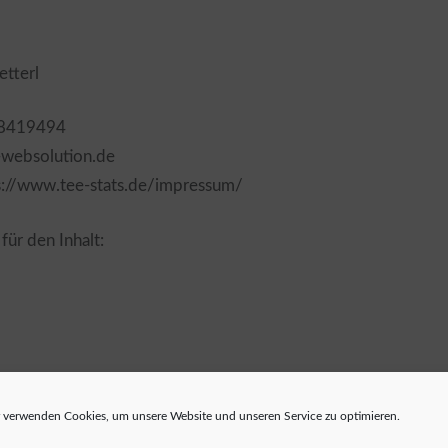
etterl
58419494
-websolution.de
s://www.tee-stats.de/impressum/
für den Inhalt:
 verwenden Cookies, um unsere Website und unseren Service zu optimieren.