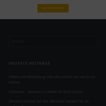
WEITERLESEN
Suchen
nach:
NEUESTE BEITRÄGE
Stilltee und Milchbildung: Was hilft wirklich und was ist nur
Mythos
Kräutertee – Aromatische Vielfalt für Ihren Genuss
Ziehzeit schwarzer Tee: Der ultimative Leitfaden für die