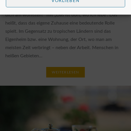
VORLIEBEN
Viele Menschen beantworten die Frage: „Wo fühlst du
dich am wohlsten?“ mit „Das ist dort, wo ich lebe“. Das
heißt, dass das eigene Zuhause eine bedeutende Rolle
spielt. Im Gegensatz zu tropischen Ländern sind das
Eigenheim bzw. eine Wohnung, der Ort, wo man am
meisten Zeit verbringt – neben der Arbeit. Menschen in
heißen Gebieten…
WEITERLESEN