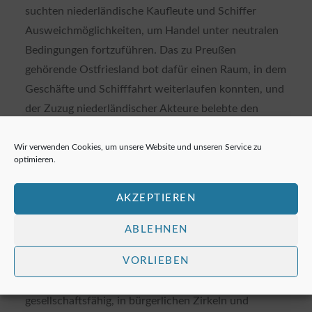
suchten niederländische Kaufleute und Schiffer
Ausweichmöglichkeiten, um Handel unter neutralen
Bedingungen fortzuführen. Das zu Preußen
gehörende Ostfriesland bot dafür einen Raum, in dem
Geschäfte und Schifffahrt weiterlaufen konnten, und
der Zuzug niederländischer Akteure belebte den
Warenfluss.
Academia
+1
Wir verwenden Cookies, um unsere Website und unseren Service zu
optimieren.
Zeitgenössisch und in späteren
Überblicksdarstellungen wird dieser Effekt oft sehr
AKZEPTIEREN
plastisch beschrieben, bis hin zur Angabe, dass
zahlreiche niederländische Schiffe unter
ABLEHNEN
ostfriesischer Flagge fuhren. Unabhängig von der
VORLIEBEN
exakten Zahl zeigt sich der kulturelle Nachhall
deutlich:
Tee
wurde in Norddeutschland zunehmend
gesellschaftsfähig, in bürgerlichen Zirkeln und