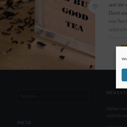
und die 
Doch au
von Tee 
untersch
Zwar wir
genau do
gerade Pl
Wir
Küchensc
Schublad
Möglichk
Aufbewa
Suchen
NEUEST
nach:
Stilltee un
wirklich u
META