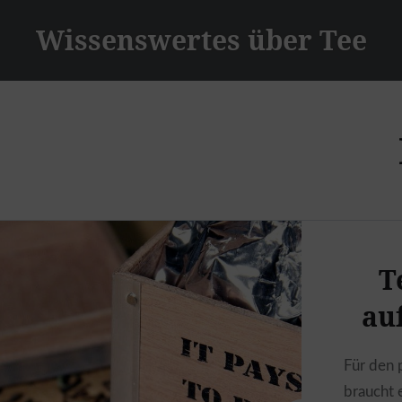
Zum
Wissenswertes über Tee
Inhalt
springen
T
au
Für den 
braucht 