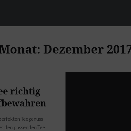
Monat:
Dezember 201
ee richtig
fbewahren
perfekten Teegenuss
es den passenden Tee