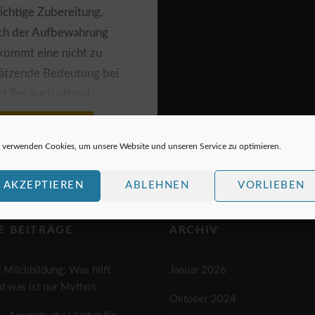
richtige Zubereitung.
ch der Aufbewahrung
kommt eine nicht zu
ätzende Bedeutung bei.
d Tee auch oftmals
rt aufbewahrt, wo
WEITERLESEN
atz ist, etwa im
 verwenden Cookies, um unsere Website und unseren Service zu optimieren.
hrank oder in der
e, doch es gibt bessere
AKZEPTIEREN
ABLEHNEN
VORLIEBEN
eiten für die
hrung von Tee….
E BEITRÄGE
ARCHIV
d Milchbildung: Was hilft
Januar 2026
nd was ist nur Mythos
Oktober 2024