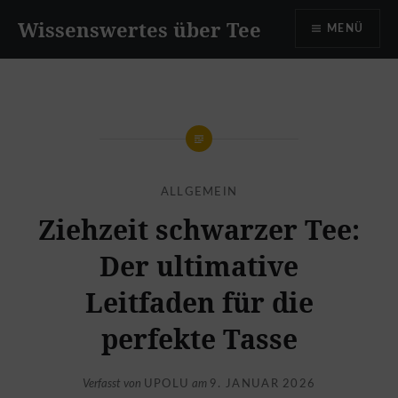
Zum
Wissenswertes über Tee
MENÜ
Inhalt
springen
ALLGEMEIN
Ziehzeit schwarzer Tee:
Der ultimative
Leitfaden für die
perfekte Tasse
Verfasst von
UPOLU
am
9. JANUAR 2026