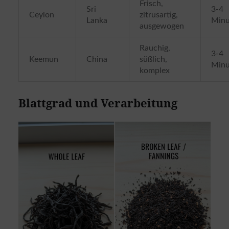
Frisch,
Sri
3-4
Ceylon
zitrusartig,
Lanka
Minu
ausgewogen
Rauchig,
3-4
Keemun
China
süßlich,
Minu
komplex
Blattgrad und Verarbeitung