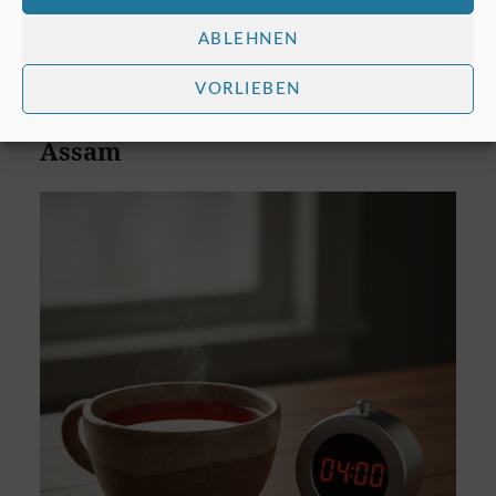
Ziehzeit:
2-3 Minuten
ABLEHNEN
Tipp:
Kurze Ziehzeit bewahrt die feinen, blumigen
VORLIEBEN
Aromen dieser delikaten Teesorte.
Assam