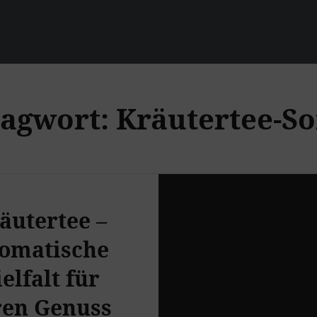
lagwort:
Kräutertee-So
äutertee –
omatische
elfalt für
ren Genuss