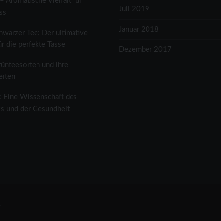
– Aromatische Vielfalt für
Juli 2019
e Kräuter, die in…
ss
Januar 2018
hwarzer Tee: Der ultimative
ür die perfekte Tasse
Dezember 2017
rünteesorten und ihre
eiten
: Eine Wissenschaft des
s und der Gesundheit
.