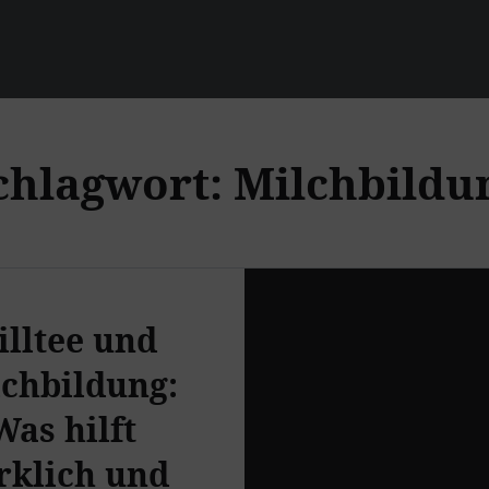
chlagwort:
Milchbildu
illtee und
chbildung:
Was hilft
rklich und