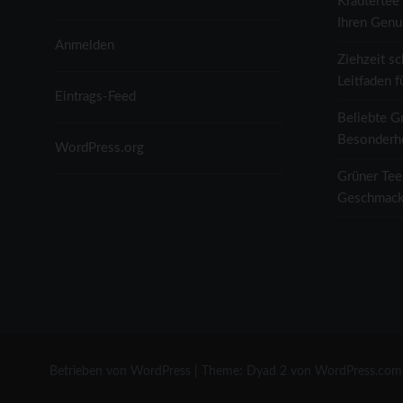
Kräutertee 
Laktogen
Ihren Genu
Anmelden
Ziehzeit sc
Leitfaden f
Eintrags-Feed
Beliebte G
Besonderh
WordPress.org
Grüner Tee
Geschmack
Betrieben von WordPress
|
Theme: Dyad 2 von
WordPress.com