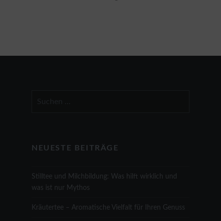
Suchen
nach:
NEUESTE BEITRÄGE
Stilltee und Milchbildung: Was hilft wirklich und
was ist nur Mythos
Kräutertee – Aromatische Vielfalt für Ihren Genuss