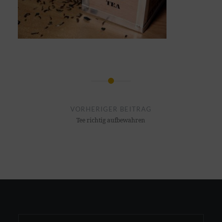
Beitragsnavigation
VORHERIGER BEITRAG
Tee richtig aufbewahren
Suchen