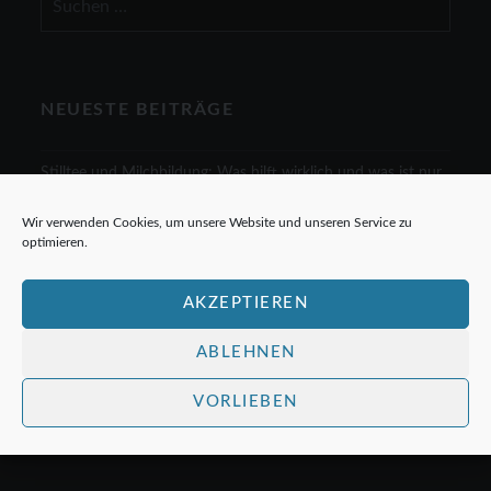
nach:
NEUESTE BEITRÄGE
Stilltee und Milchbildung: Was hilft wirklich und was ist nur
Mythos
Wir verwenden Cookies, um unsere Website und unseren Service zu
Kräutertee – Aromatische Vielfalt für Ihren Genuss
optimieren.
Ziehzeit schwarzer Tee: Der ultimative Leitfaden für die
AKZEPTIEREN
perfekte Tasse
ABLEHNEN
Beliebte Grünteesorten und ihre Besonderheiten
Grüner Tee: Eine Wissenschaft des Geschmacks und der
VORLIEBEN
Gesundheit